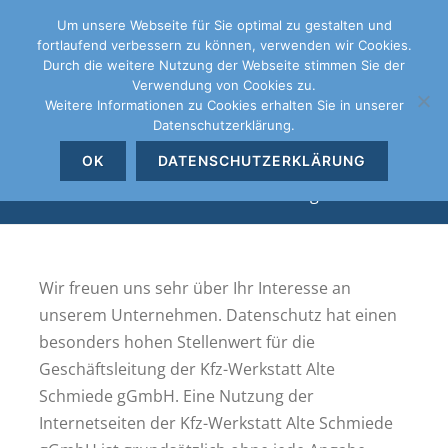
Um unsere Webseite für Sie optimal zu gestalten und
fortlaufend verbessern zu können, verwenden wir Cookies.
Durch die weitere Nutzung der Webseite stimmen Sie der
Verwendung von Cookies zu.
Weitere Informationen zu Cookies erhalten Sie in unserer
Datenschutzerklärung.
Datenschutzerklärung
OK
DATENSCHUTZERKLÄRUNG
Datenschutzerklärung
Wir freuen uns sehr über Ihr Interesse an
unserem Unternehmen. Datenschutz hat einen
besonders hohen Stellenwert für die
Geschäftsleitung der Kfz-Werkstatt Alte
Schmiede gGmbH. Eine Nutzung der
Internetseiten der Kfz-Werkstatt Alte Schmiede